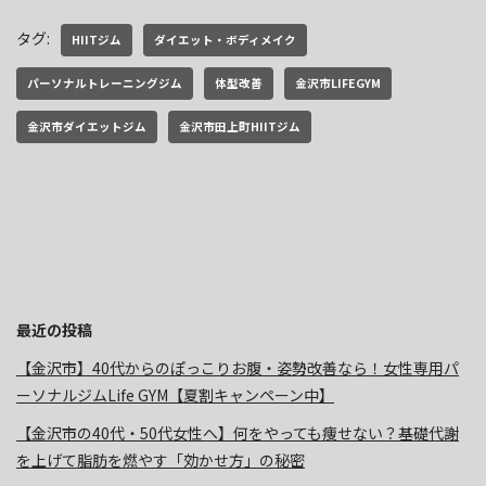
タグ:
HIITジム
ダイエット・ボディメイク
パーソナルトレーニングジム
体型改善
金沢市LIFEGYM
金沢市ダイエットジム
金沢市田上町HIITジム
最近の投稿
【金沢市】40代からのぽっこりお腹・姿勢改善なら！女性専用パ
ーソナルジムLife GYM【夏割キャンペーン中】
【金沢市の40代・50代女性へ】何をやっても痩せない？基礎代謝
を上げて脂肪を燃やす「効かせ方」の秘密