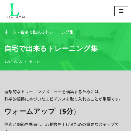
コ
ン
テ
ホーム
»
自宅で出来るトレーニング集
ン
ツ
自宅で出来るトレーニング集
へ
ス
2024.05.05
宅トレ
キ
ッ
プ
理想的なトレーニングメニューを構築するためには、
科学的根拠に基づいたエビデンスを取り入れることが重要です。
ウォームアップ（5分
）
筋肉と関節を準備し、心拍数を上げるための重要なステップで