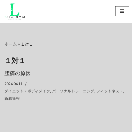
コ
ン
テ
ン
ホーム
»
１対１
ツ
へ
１対１
ス
キ
腰痛の原因
ッ
プ
2024.04.11
ダイエット・ボディメイク
,
パーソナルトレーニング
,
フィットネス・
,
新着情報