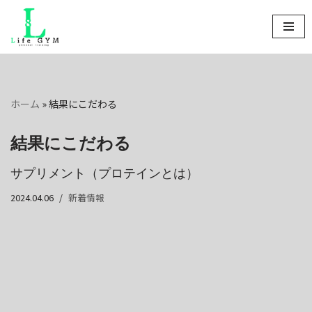
コ
ン
テ
ン
ホーム
»
結果にこだわる
ツ
へ
結果にこだわる
ス
キ
サプリメント（プロテインとは）
ッ
プ
2024.04.06
新着情報