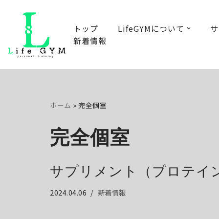
コ
トップ
LifeGYMについて
サ
新着情報
ン
テ
ン
ツ
へ
ホーム
»
完全個室
ス
キ
完全個室
ッ
プ
サプリメント（プロテイ
2024.04.06
新着情報